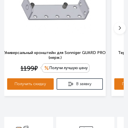
Универсальный кронштейн для Sonniger GUARD PRO
Терм
(нерж.)
е
1199
Получи лучшую цену
Получить скидку
В заявку
По