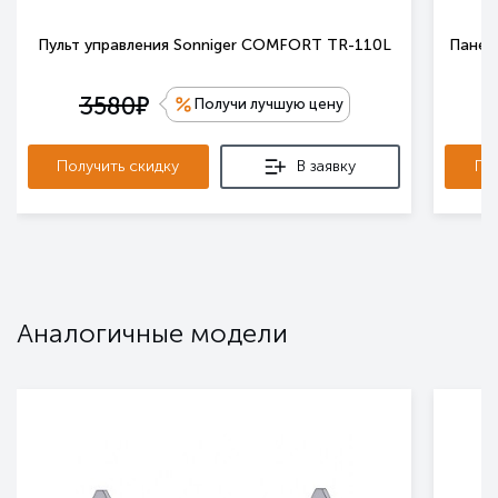
Пульт управления Sonniger COMFORT TR-110L
Панель
е
3580
Получи лучшую цену
Получить скидку
В заявку
По
Аналогичные модели