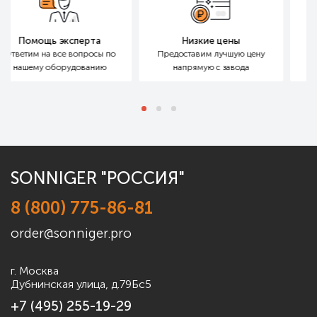
рта
Низкие цены
Бесплатный подбо
росы
по
Предоставим лучшую цену
Расчет для больших
анию
напрямую с завода
маленьких объектов
SONNIGER "РОССИЯ"
8 (800) 775-86-81
order@sonniger.pro
г. Москва
Дубнинская улица, д.79Бс5
+7 (495) 255-19-29