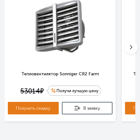
Тепловентилятор Sonniger CR2 Farm
Те
е
53014
Получи лучшую цену
Получить скидку
В заявку
По