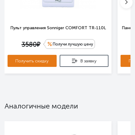
Пульт управления Sonniger COMFORT TR-110L
Панель
е
3580
Получи лучшую цену
Получить скидку
В заявку
По
Аналогичные модели