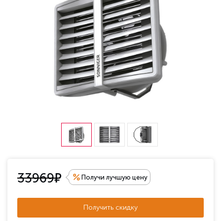
е
33969
Получи лучшую цену
Получить скидку