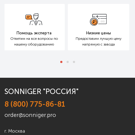
ксперта
Низкие цены
Бесплатный 
е вопросы
по
Предоставим лучшую цену
Расчет для бол
рудованию
напрямую с завода
маленьких объ
SONNIGER "РОССИЯ"
8 (800) 775-86-81
order@sonniger.pro
г. Москва