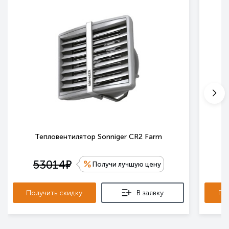
Тепловентилятор Sonniger CR2 Farm
Т
е
53014
Получи лучшую цену
Получить скидку
В заявку
По