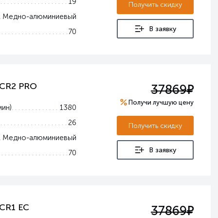
19
Получить скидку
Медно-алюминиевый
В заявку
70
е
 CR2 PRO
37869
Получи лучшую цену
мин)
1380
26
Получить скидку
Медно-алюминиевый
В заявку
70
е
 CR1 EC
37869