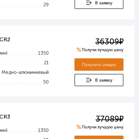
В заявку
29
е
 CR2
36309
Получи лучшую цену
мин)
1350
21
Получить скидку
Медно-алюминиевый
В заявку
50
е
 CR3
37089
Получи лучшую цену
мин)
1350