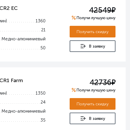
е
 CR2 EC
42549
Получи лучшую цену
мин)
1360
21
Получить скидку
Медно-алюминиевый
В заявку
50
е
 CR1 Farm
42736
Получи лучшую цену
мин)
1350
24
Получить скидку
Медно-алюминиевый
В заявку
35