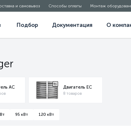
оставка и самовывоз
Способы оплаты
Монтаж оборудован
в
Подбор
Документация
О компа
ger
тель AC
Двигатель EC
ров
8 товаров
кВт
95 кВт
120 кВт