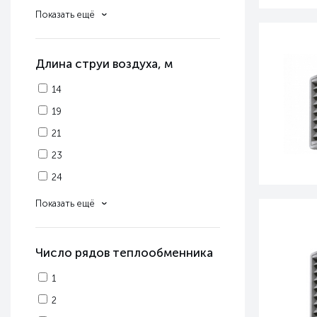
95
Показать ещё
120
Длина струи воздуха, м
14
19
21
23
24
25
Показать ещё
26
27
Число рядов теплообменника
1
2