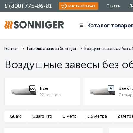
8 (800) 775-86-81
Скидки
Д
БЫСТРЫЙ ЗАКАЗ
Каталог товаро
Главная
Тепловые завесы Sonniger
Воздушные завесы без об
Воздушные завесы без об
Все
Элект
22 товаров
7 товар
Guard
Guard Pro
1 метр
1,5 метра
2 метр