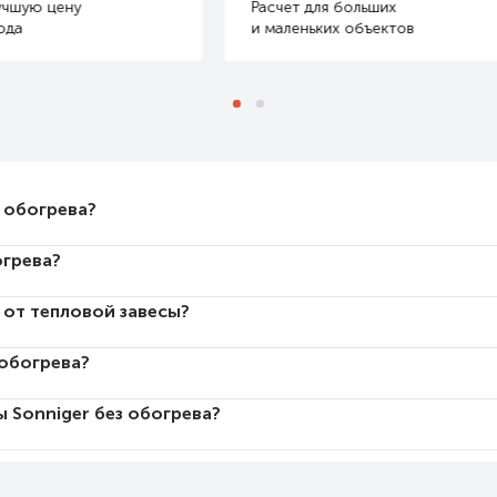
 больших
Оперативно доставим
х объектов
в любые регионы РФ
з обогрева?
огрева?
 от тепловой завесы?
 обогрева?
ы Sonniger без обогрева?