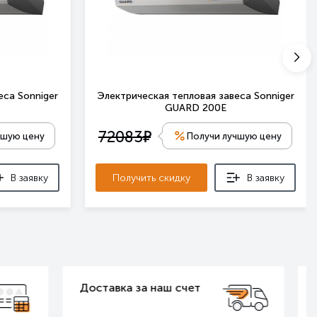
еса Sonniger
Электрическая тепловая завеса Sonniger
GUARD 200E
е
72083
чшую цену
Получи лучшую цену
В заявку
Получить скидку
В заявку
Официальная гарантия