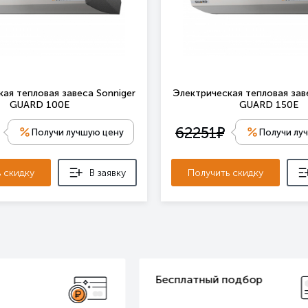
ая тепловая завеса Sonniger
Электрическая тепловая зав
GUARD 100E
GUARD 150E
е
62251
Получи лучшую цену
Получи лу
 скидку
В заявку
Получить скидку
ый подбор
Доставка за наш счет