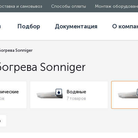
оставка и самовывоз
Способы оплаты
Монтаж оборудован
в
Подбор
Документация
О компа
огрева Sonniger
огрева Sonniger
рические
Водяные
ов
7 товаров
а