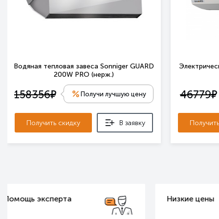
Водяная тепловая завеса Sonniger GUARD
Электрическ
200W PRO (нерж.)
е
е
158356
46779
Получи лучшую цену
Получить скидку
В заявку
Получить
Низкие цены
Бесплатн