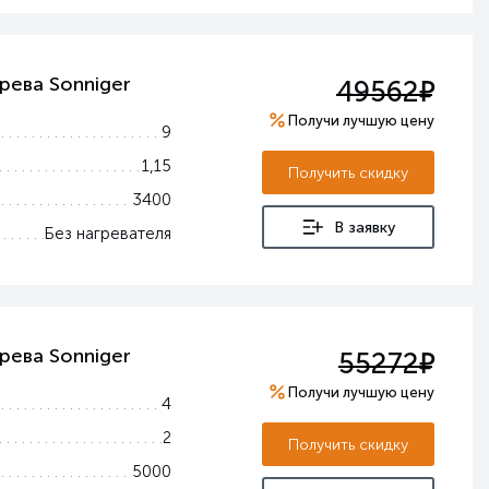
е
рева Sonniger
49562
Получи лучшую цену
9
1,15
Получить скидку
3400
В заявку
Без нагревателя
е
рева Sonniger
55272
Получи лучшую цену
4
2
Получить скидку
5000