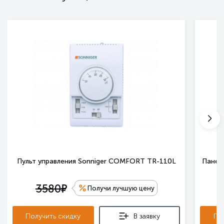
Пульт управления Sonniger COMFORT TR-110L
Панель
е
3580
Получи лучшую цену
Получить скидку
В заявку
По