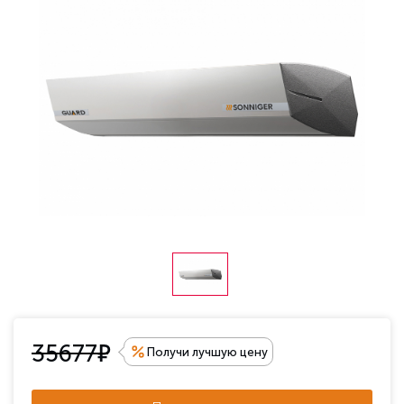
е
35677
Получи лучшую цену