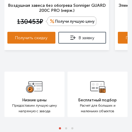
Воздушная завеса без обогрева Sonniger GUARD
Электр
200C PRO (нерж.)
е
130453
1
Получи лучшую цену
Получить скидку
В заявку
По
Низкие цены
Бесплатный подбор
Предоставим лучшую цену
Расчет для больших
и
напрямую с завода
маленьких объектов