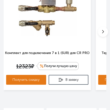
Комплект для подключения 7 в 1 (SUR) для CR PRO
Терм
е
12323
Получи лучшую цену
Получить скидку
В заявку
По