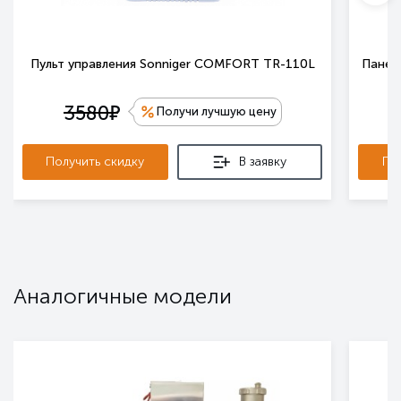
Пульт управления Sonniger COMFORT TR-110L
Панель
е
3580
Получи лучшую цену
Получить скидку
В заявку
По
Аналогичные модели