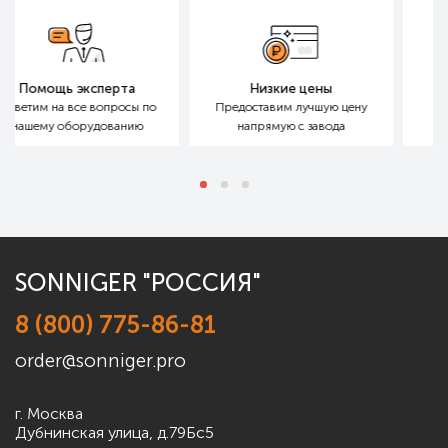
та
Низкие цены
Бесплатный подбор
осы
по
Предоставим лучшую цену
Расчет для больших
и
нию
напрямую с завода
маленьких объектов
SONNIGER "РОССИЯ"
8 (800) 775-86-81
order@sonniger.pro
г. Москва
Дубнинская улица, д.79Бс5