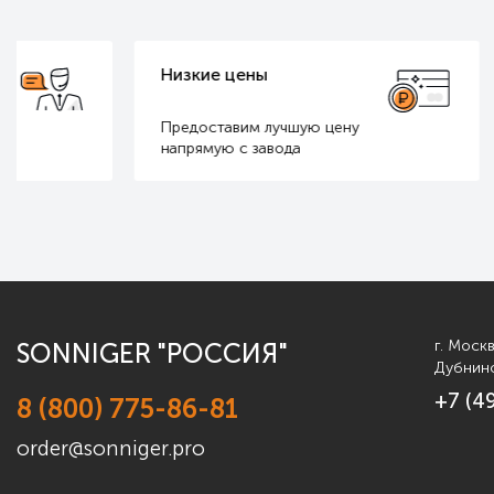
Низкие цены
Бесплатн
Предоставим лучшую цену
Расчет для
напрямую с завода
и маленьки
г. Моск
SONNIGER "РОССИЯ"
Дубнинс
+7 (4
8 (800) 775-86-81
order@sonniger.pro