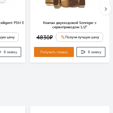
elligent PSH 3
Клапан двухходовой Sonniger с
сервоприводом 1/2"
е
4830
шую цену
Получи лучшую цену
В заявку
Получить скидку
В заявку