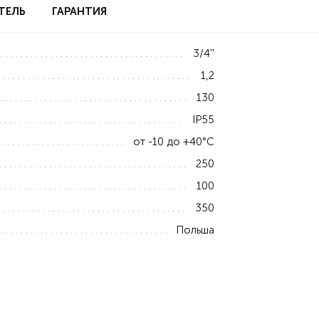
ТЕЛЬ
ГАРАНТИЯ
3/4''
1,2
130
IP55
от -10 до +40°С
250
100
350
Польша