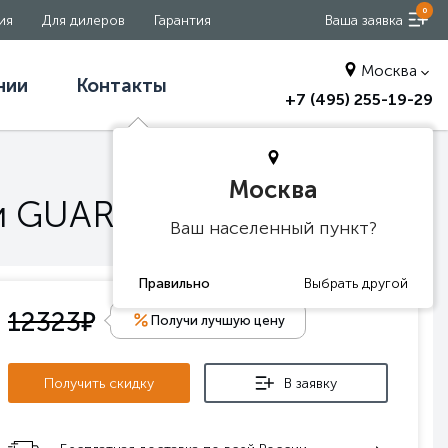
0
ия
Для дилеров
Гарантия
Ваша заявка
Москва
нии
Контакты
+7 (495) 255-19-29
Москва
O и GUARD PRO
Ваш населенный пункт?
е
12323
Получи лучшую цену
Получить скидку
В заявку