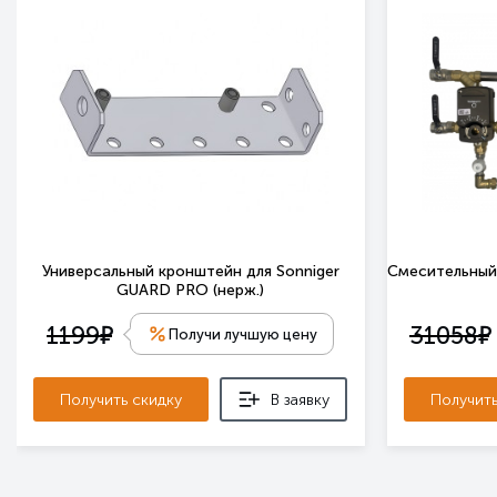
Универсальный кронштейн для Sonniger
Смесительный 
GUARD PRO (нерж.)
е
е
1199
31058
Получи лучшую цену
Получить скидку
В заявку
Получить