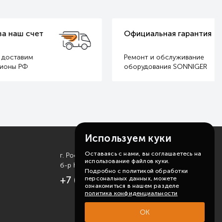
Официальная гарантия
Ремонт и обслуживание
оборудования SONNIGER
Используем куки
Оставаясь с нами, вы соглашаетесь на
г. Ростов-на-Дону
использование файлов куки.
б-р Комарова, д. 11
Подробно с политикой обработки
+7 (863) 310-99-19
персональных данных, можете
ознакомиться в нашем разделе
политика конфиденциальности
ОК