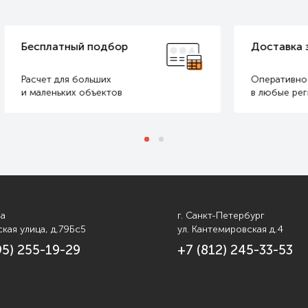
ый подбор
Доставка за наш счет
 больших
Оперативно доставим
х объектов
в любые регионы РФ
ва
г. Санкт-Петербург
кая улица, д.79Бс5
ул. Кантемировская д.4
95) 255-19-29
+7 (812) 245-33-53