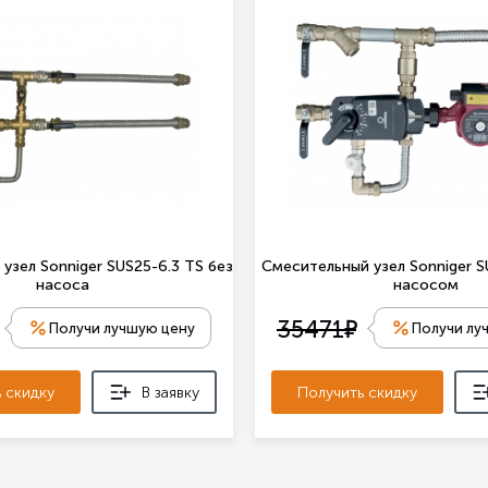
узел Sonniger SUS25-6.3 TS без
Смесительный узел Sonniger S
насоса
насосом
е
35471
Получи лучшую цену
Получи лу
 скидку
В заявку
Получить скидку