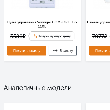
Пульт управления Sonniger COMFORT TR-
Панель управл
110L
е
е
3580
7077
Получи лучшую цену
Получить скидку
В заявку
Получить
Аналогичные модели