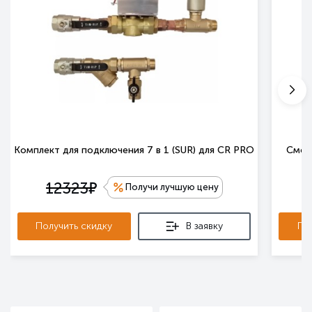
Комплект для подключения 7 в 1 (SUR) для CR PRO
Смеси
е
12323
Получи лучшую цену
Получить скидку
В заявку
По