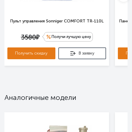
Пульт управления Sonniger COMFORT TR-110L
Панель
е
3580
Получи лучшую цену
Получить скидку
В заявку
По
Аналогичные модели