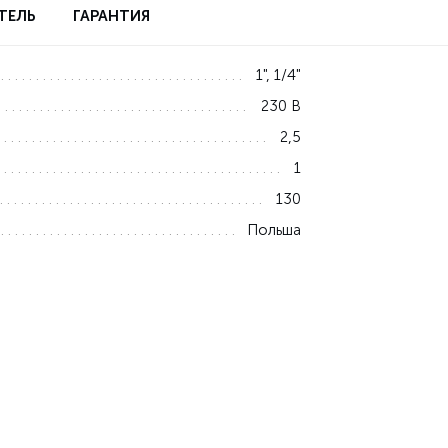
ТЕЛЬ
ГАРАНТИЯ
1", 1/4"
230 В
2,5
1
130
Польша