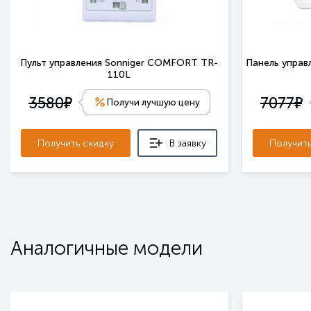
Пульт управления Sonniger COMFORT TR-
Панель управл
110L
е
е
3580
7077
Получи лучшую цену
Получить скидку
В заявку
Получить
Аналогичные модели