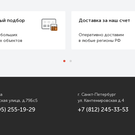
ый подбор
Доставка за наш счет
 больших
Оперативно доставим
х объектов
в любые регионы РФ
ва
г. Санкт-Петербург
кая улица, д.79Бс5
ул. Кантемировская д.4
95) 255-19-29
+7 (812) 245-33-53