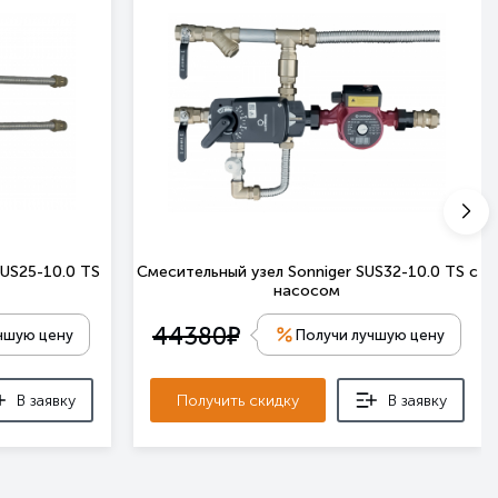
SUS25-10.0 TS
Смесительный узел Sonniger SUS32-10.0 TS с
насосом
е
44380
чшую цену
Получи лучшую цену
В заявку
Получить скидку
В заявку