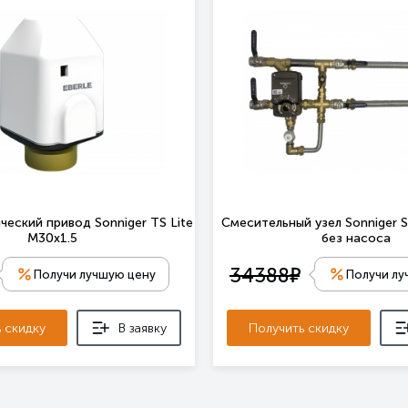
еский привод Sonniger TS Lite
Смесительный узел Sonniger 
M30x1.5
без насоса
е
34388
Получи лучшую цену
Получи лу
 скидку
В заявку
Получить скидку