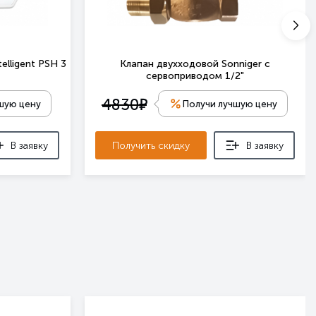
elligent PSH 3
Клапан двухходовой Sonniger с
сервоприводом 1/2"
е
4830
шую цену
Получи лучшую цену
В заявку
Получить скидку
В заявку