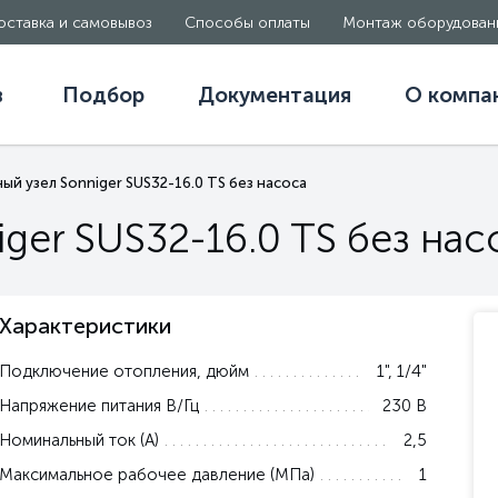
оставка и самовывоз
Способы оплаты
Монтаж оборудован
в
Подбор
Документация
О компа
й узел Sonniger SUS32-16.0 TS без насоса
ger SUS32-16.0 TS без нас
Характеристики
Подключение отопления, дюйм
1", 1/4"
Напряжение питания В/Гц
230 В
Номинальный ток (А)
2,5
Максимальное рабочее давление (МПа)
1