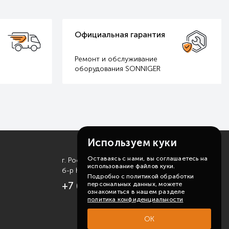
Официальная гарантия
Ремонт и обслуживание
оборудования SONNIGER
Используем куки
Оставаясь с нами, вы соглашаетесь на
г. Ростов-на-Дону
использование файлов куки.
б-р Комарова, д. 11
Подробно с политикой обработки
+7 (863) 310-99-19
персональных данных, можете
ознакомиться в нашем разделе
политика конфиденциальности
ОК