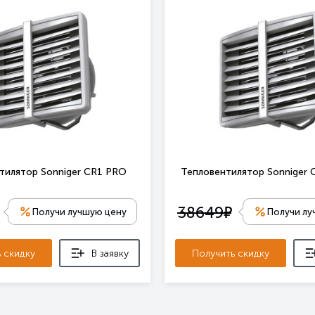
тилятор Sonniger CR1 PRO
Тепловентилятор Sonniger 
е
38649
Получи лучшую цену
Получи лу
 скидку
В заявку
Получить скидку