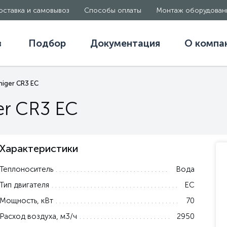
оставка и самовывоз
Способы оплаты
Монтаж оборудован
в
Подбор
Документация
О компа
iger CR3 EC
er CR3 EC
Характеристики
Теплоноситель
Вода
Тип двигателя
EC
Мощность, кВт
70
Расход воздуха, м3/ч
2950