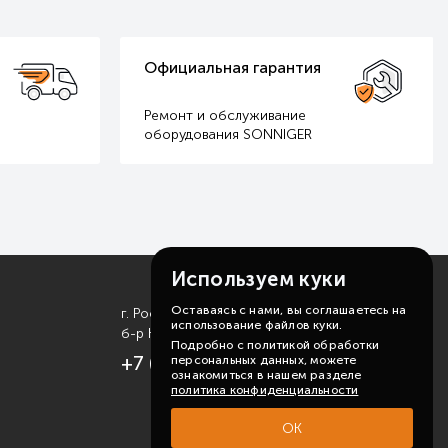
Официальная гарантия
Ремонт и обслуживание
оборудования SONNIGER
Используем куки
Оставаясь с нами, вы соглашаетесь на
г. Ростов-на-Дону
использование файлов куки.
б-р Комарова, д. 11
Подробно с политикой обработки
+7 (863) 310-99-19
персональных данных, можете
ознакомиться в нашем разделе
политика конфиденциальности
ОК