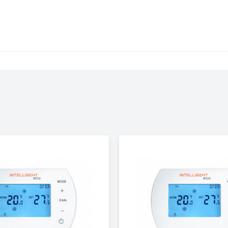
120
37
IP54
Настенный / Потолочный
680
375
570
15.5
5 лет
CR2 PRO EC
Польша