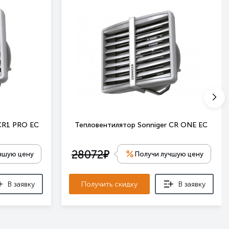
CR1 PRO EC
Тепловентилятор Sonniger CR ONE EC
е
28072
чшую цену
Получи лучшую цену
В заявку
Получить скидку
В заявку