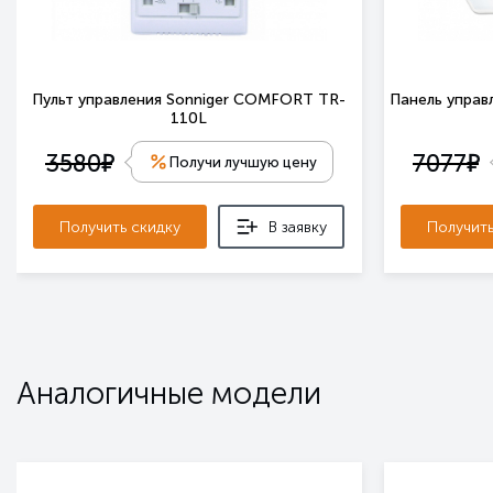
Пульт управления Sonniger COMFORT TR-
Панель управл
110L
е
е
3580
7077
Получи лучшую цену
Получить скидку
В заявку
Получить
Аналогичные модели