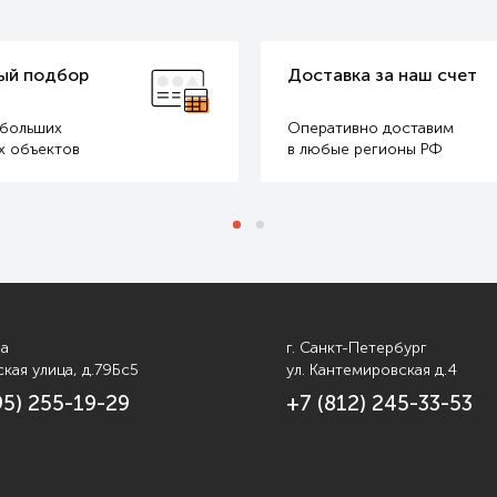
ый подбор
Доставка за наш счет
 больших
Оперативно доставим
х объектов
в любые регионы РФ
ва
г. Санкт-Петербург
кая улица, д.79Бс5
ул. Кантемировская д.4
95) 255-19-29
+7 (812) 245-33-53