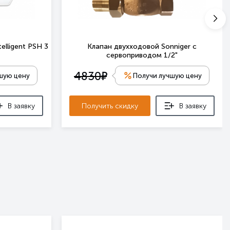
elligent PSH 3
Клапан двухходовой Sonniger с
сервоприводом 1/2"
е
4830
шую цену
Получи лучшую цену
В заявку
Получить скидку
В заявку