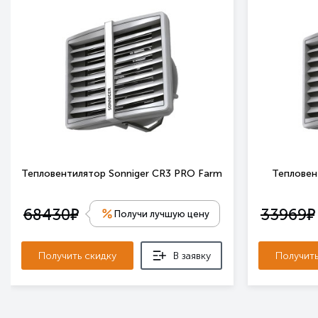
Тепловентилятор Sonniger CR3 PRO Farm
Тепловен
е
е
68430
33969
Получи лучшую цену
Получить скидку
В заявку
Получить