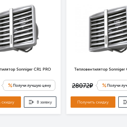
тилятор Sonniger CR1 PRO
Тепловентилятор Sonniger
е
28072
Получи лучшую цену
Получи лу
 скидку
В заявку
Получить скидку