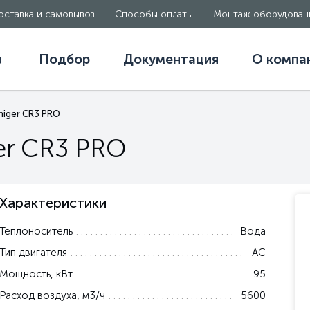
оставка и самовывоз
Способы оплаты
Монтаж оборудован
в
Подбор
Документация
О компа
iger CR3 PRO
er CR3 PRO
Характеристики
Теплоноситель
Вода
Тип двигателя
AC
Мощность, кВт
95
Расход воздуха, м3/ч
5600