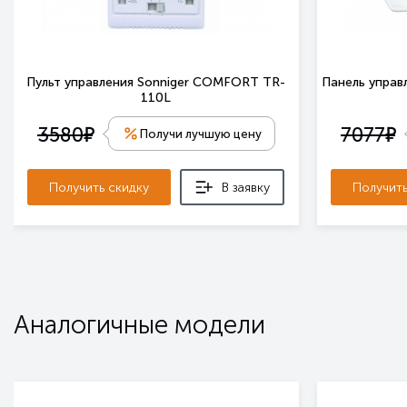
Пульт управления Sonniger COMFORT TR-
Панель управл
110L
е
е
3580
7077
Получи лучшую цену
Получить скидку
В заявку
Получить
Аналогичные модели