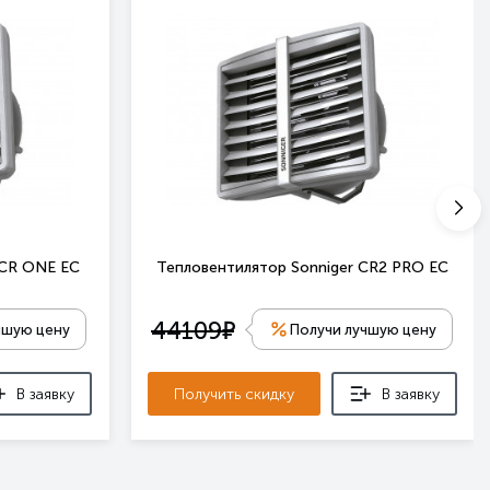
 CR ONE EC
Тепловентилятор Sonniger CR2 PRO EC
е
44109
чшую цену
Получи лучшую цену
В заявку
Получить скидку
В заявку