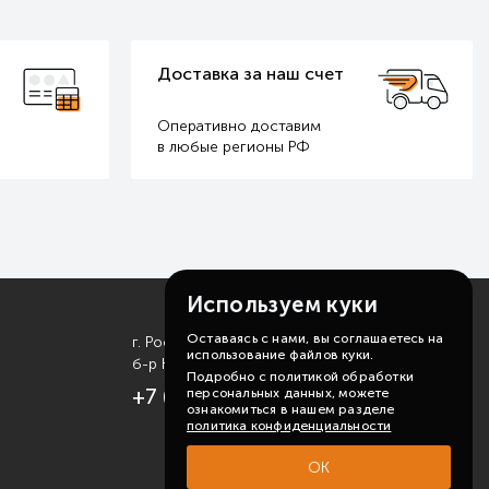
Официальная гарантия
Ремонт и обслуживание
оборудования SONNIGER
Используем куки
Оставаясь с нами, вы соглашаетесь на
г. Ростов-на-Дону
использование файлов куки.
б-р Комарова, д. 11
Подробно с политикой обработки
+7 (863) 310-99-19
персональных данных, можете
ознакомиться в нашем разделе
политика конфиденциальности
ОК