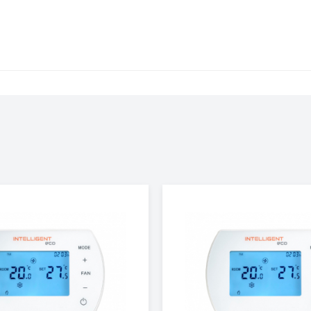
120
40
IP54
Настенный / Потолочный
780
385
718
25.2
5 лет
CR3 PRO
Польша