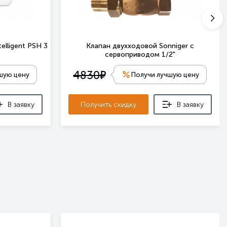
elligent PSH 3
Клапан двухходовой Sonniger с
сервоприводом 1/2"
е
4830
шую цену
Получи лучшую цену
В заявку
Получить скидку
В заявку