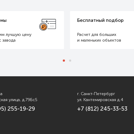
тный подбор
Доставка за наш счет
для больших
Оперативно доставим
ьких объектов
в любые регионы РФ
ва
г. Санкт-Петербург
кая улица, д.79Бс5
ул. Кантемировская д.4
95) 255-19-29
+7 (812) 245-33-53