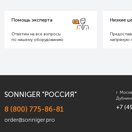
Низкие цены
Беспла
Предоставим лучшую цену
Расчет 
напрямую с завода
и мален
г. Моск
SONNIGER "РОССИЯ"
Дубнинс
+7 (4
8 (800) 775-86-81
order@sonniger.pro