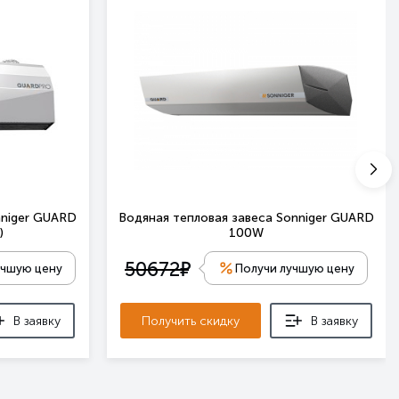
nniger GUARD
Водяная тепловая завеса Sonniger GUARD
)
100W
е
50672
учшую цену
Получи лучшую цену
В заявку
Получить скидку
В заявку