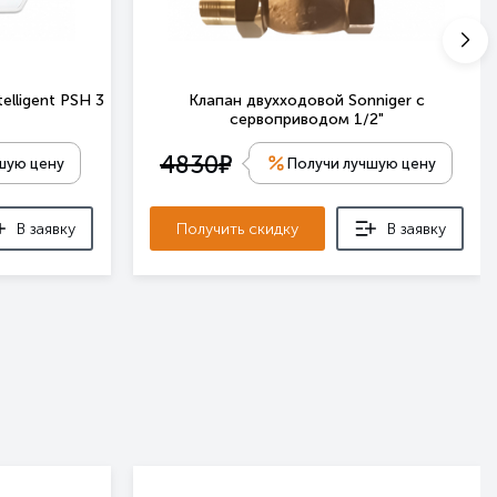
elligent PSH 3
Клапан двухходовой Sonniger с
сервоприводом 1/2"
е
4830
шую цену
Получи лучшую цену
В заявку
Получить скидку
В заявку