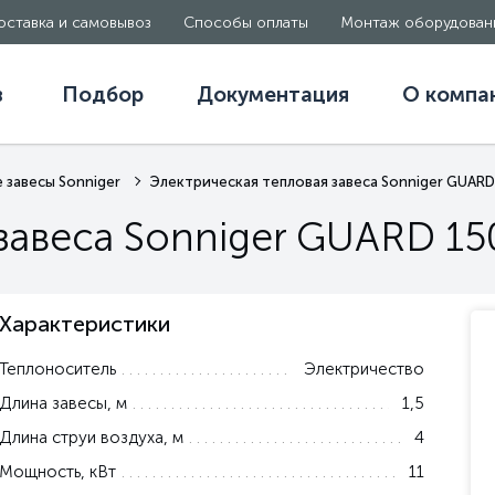
оставка и самовывоз
Способы оплаты
Монтаж оборудован
в
Подбор
Документация
О компа
 завесы Sonniger
Электрическая тепловая завеса Sonniger GUARD
завеса Sonniger GUARD 15
Характеристики
Теплоноситель
Электричество
Длина завесы, м
1,5
Длина струи воздуха, м
4
Мощность, кВт
11