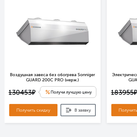
Воздушная завеса без обогрева Sonniger
Электрическ
GUARD 200C PRO (нерж.)
GUA
е
130453
183955
Получи лучшую цену
Получить скидку
В заявку
Получить