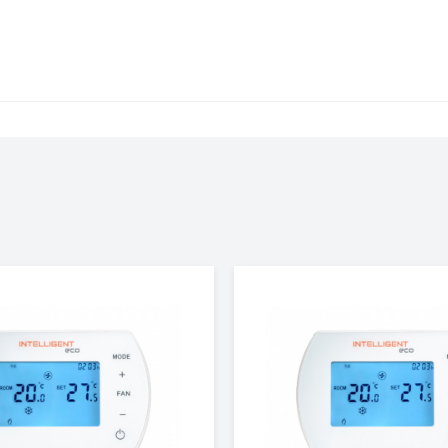
255
21,5
2 года
150E
Россия