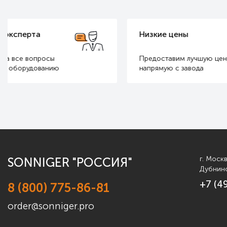
Низкие цены
Бесплатн
Предоставим лучшую цену
Расчет для
напрямую с завода
и маленьки
г. Моск
SONNIGER "РОССИЯ"
Дубнинс
+7 (4
8 (800) 775-86-81
order@sonniger.pro