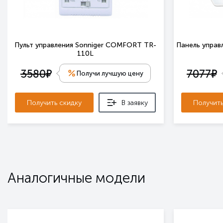
Пульт управления Sonniger COMFORT TR-
Панель управл
110L
е
е
3580
7077
Получи лучшую цену
Получить скидку
В заявку
Получить
Аналогичные модели