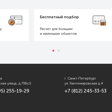
ый подбор
Доставка за наш счет
 больших
Оперативно доставим
х объектов
в любые регионы РФ
ва
г. Санкт-Петербург
кая улица, д.79Бс5
ул. Кантемировская д.4
95) 255-19-29
+7 (812) 245-33-53