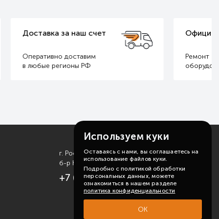
Официальная гарантия
Ремонт и обслуживание
оборудования SONNIGER
Используем куки
Оставаясь с нами, вы соглашаетесь на
г. Ростов-на-Дону
использование файлов куки.
б-р Комарова, д. 11
Подробно с политикой обработки
+7 (863) 310-99-19
персональных данных, можете
ознакомиться в нашем разделе
политика конфиденциальности
ОК