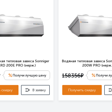
ая тепловая завеса Sonniger
Водяная тепловая завеса So
RD 200E PRO (нерж.)
200W PRO (нерж.
е
е
158356
Получи лучшую цену
Получи л
 скидку
В заявку
Получить скидку