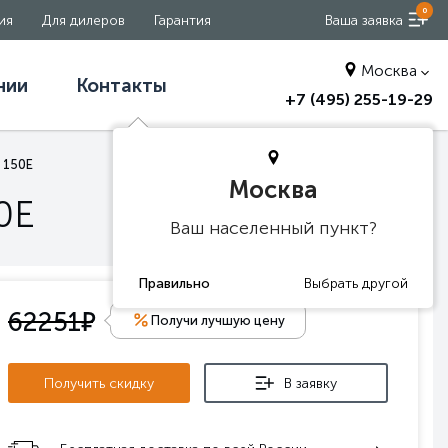
0
ия
Для дилеров
Гарантия
Ваша заявка
Москва
нии
Контакты
+7 (495) 255-19-29
 150E
Москва
0E
Ваш населенный пункт?
е
62251
Получи лучшую цену
Получить скидку
В заявку